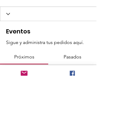
Eventos
Sigue y administra tus pedidos aquí.
Próximos
Pasados
Aún no hay entradas ni
confirmaciones de asistencia
Buscar eventos