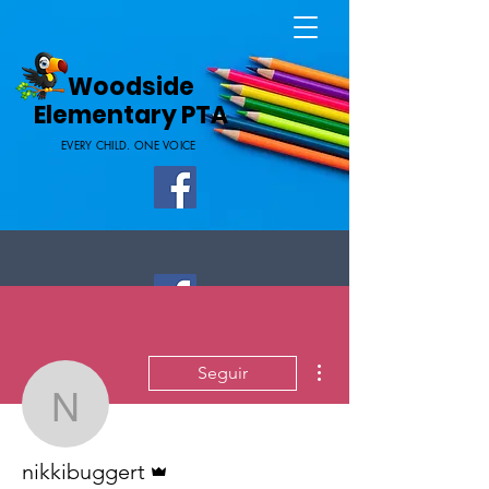
Home Page
Woodside
Elementary PTA
EVERY CHILD. ONE VOICE
Más acciones
Seguir
nikkibuggert
Administrador
nikkibuggert